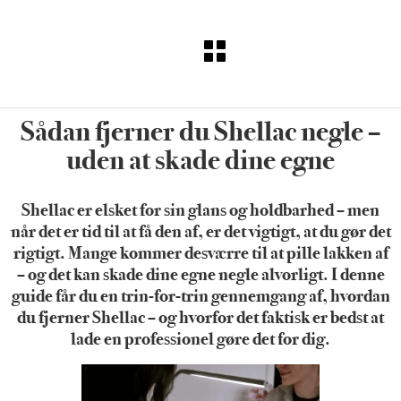
Sådan fjerner du Shellac negle –
uden at skade dine egne
Shellac er elsket for sin glans og holdbarhed – men
når det er tid til at få den af, er det vigtigt, at du gør det
rigtigt. Mange kommer desværre til at pille lakken af
– og det kan skade dine egne negle alvorligt. I denne
guide får du en trin-for-trin gennemgang af, hvordan
du fjerner Shellac – og hvorfor det faktisk er bedst at
lade en professionel gøre det for dig.