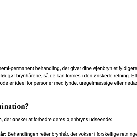
n semi-permanent behandling, der giver dine øjenbryn et fyldig
lødgør brynhårene, så de kan formes i den ønskede retning. Eft
etode er ideel for personer med tynde, uregelmæssige eller ne
mination?
m, der ønsker at forbedre deres øjenbryns udseende:
år:
Behandlingen retter brynhår, der vokser i forskellige retnin