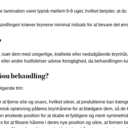
w lamination varer typisk mellem 6-8 uger, hvilket betyder, at d
andlingen kræver brynene minimal indsats for at bevare det ønsk
?
er, især dem med uregerlige, krøllede eller nedadgående brynhår,
er andre hudlidelser udvise forsigtighed, da behandlingen kan f
tion behandling?
lgende trin:
t fjerne olie og snavs, hvilket sikrer, at produkterne kan trænge 
misk opløsning påføres brynhårene for at blødgøre dem, så de 
n ønskede position for at skabe et fyldigere og mere symmetri
 for at fiksere hårene i deres nye position og sikre, at formen be