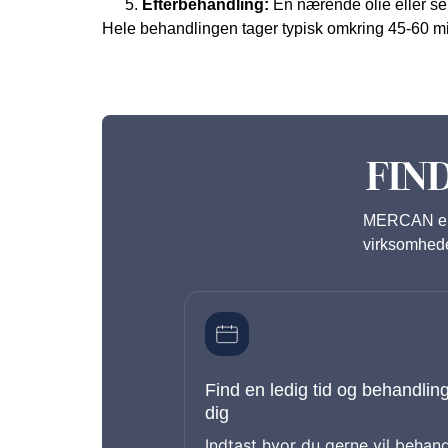
Efterbehandling:
En nærende olie eller se
Hele behandlingen tager typisk omkring 45-60 min
FIN
MERCAN
e
virksomhed
Find en ledig tid og behandlin
dig
Indtast hvor du gerne vil beha