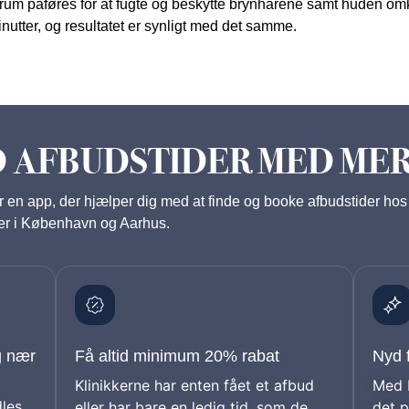
rum påføres for at fugte og beskytte brynhårene samt huden omk
utter, og resultatet er synligt med det samme.
D AFBUDSTIDER MED ME
r en app, der hjælper dig med at finde og booke afbudstider hos
er i København og Aarhus.
g nær
Få altid minimum 20% rabat
Nyd 
Klinikkerne har enten fået et afbud
Med 
ndles
eller har bare en ledig tid, som de
det p