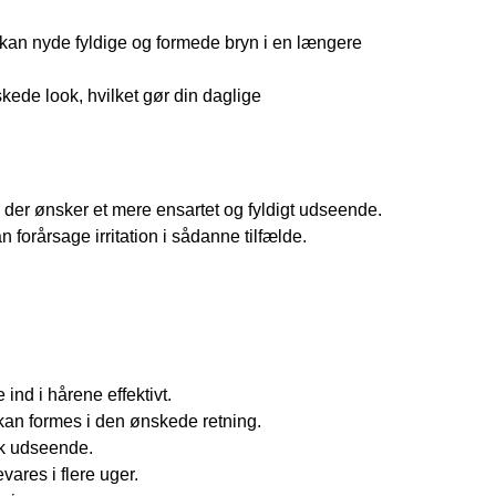
u kan nyde fyldige og formede bryn i en længere
ede look, hvilket gør din daglige
 der ønsker et mere ensartet og fyldigt udseende.
orårsage irritation i sådanne tilfælde.
ind i hårene effektivt.
kan formes i den ønskede retning.
sk udseende.
vares i flere uger.