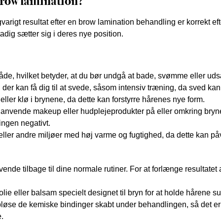
brow lamination?
varigt resultat efter en brow lamination behandling er korrekt e
adig sætter sig i deres nye position.
de, hvilket betyder, at du bør undgå at bade, svømme eller ud
 der kan få dig til at svede, såsom intensiv træning, da sved kan 
ller klø i brynene, da dette kan forstyrre hårenes nye form.
anvende makeup eller hudplejeprodukter på eller omkring brynen
ingen negativt.
er andre miljøer med høj varme og fugtighed, da dette kan påv
vende tilbage til dine normale rutiner. For at forlænge resultatet
e eller balsam specielt designet til bryn for at holde hårene su
løse de kemiske bindinger skabt under behandlingen, så det er
.