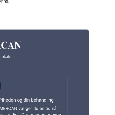
ring.
RCAN
 lokale
friheden og din behandling
MERCAN vælger du en tid når
asser dig. Der er ingen gebyrer