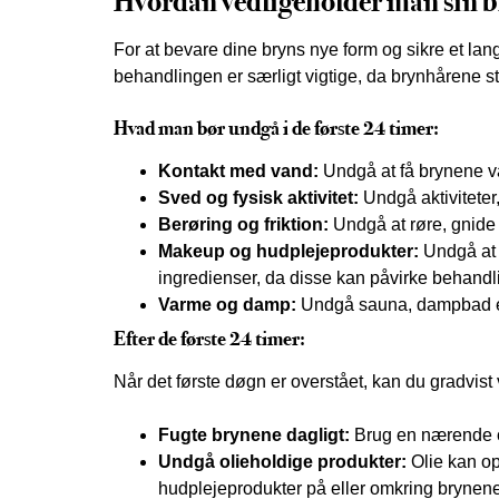
Hvordan vedligeholder man sin 
For at bevare dine bryns nye form og sikre et lang
behandlingen er særligt vigtige, da brynhårene st
Hvad man bør undgå i de første 24 timer:
Kontakt med vand:
Undgå at få brynene vå
Sved og fysisk aktivitet:
Undgå aktiviteter,
Berøring og friktion:
Undgå at røre, gnide e
Makeup og hudplejeprodukter:
Undgå at 
ingredienser, da disse kan påvirke behandl
Varme og damp:
Undgå sauna, dampbad ell
Efter de første 24 timer:
Når det første døgn er overstået, kan du gradvist 
Fugte brynene dagligt:
Brug en nærende oli
Undgå olieholdige produkter:
Olie kan op
hudplejeprodukter på eller omkring brynene