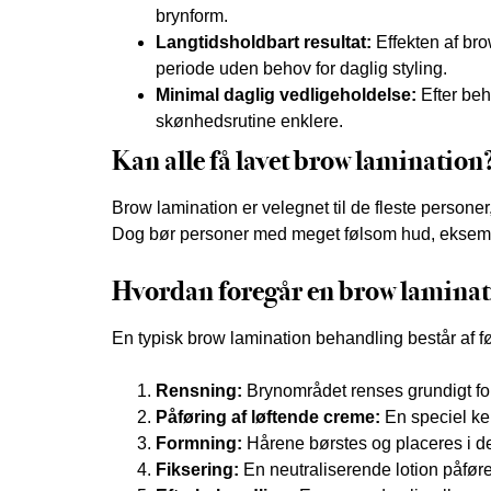
brynform.
Langtidsholdbart resultat:
Effekten af bro
periode uden behov for daglig styling.
Minimal daglig vedligeholdelse:
Efter beh
skønhedsrutine enklere.
Kan alle få lavet brow lamination
Brow lamination er velegnet til de fleste person
Dog bør personer med meget følsom hud, eksem ell
Hvordan foregår en brow lamina
En typisk brow lamination behandling består af fø
Rensning:
Brynområdet renses grundigt for a
Påføring af løftende creme:
En speciel ke
Formning:
Hårene børstes og placeres i de
Fiksering:
En neutraliserende lotion påføres