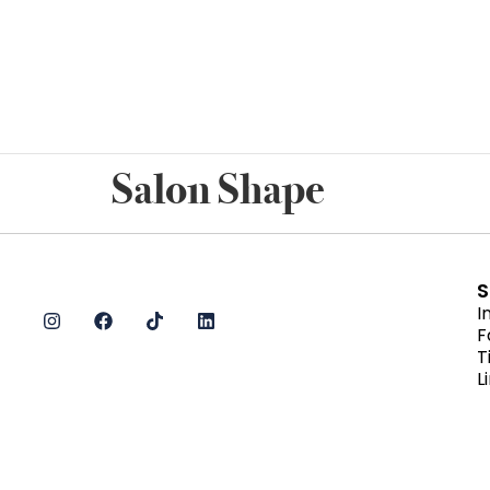
Salon Shape
S
I
F
T
L