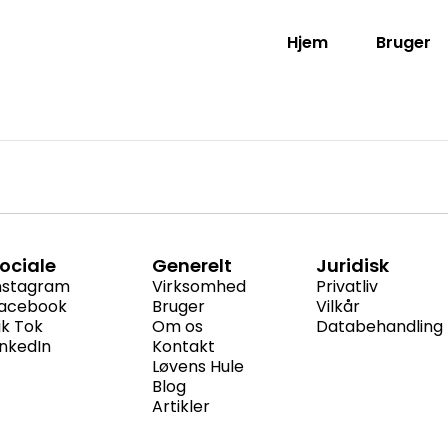
Hjem
Bruger
ociale
Generelt
Juridisk
nstagram
Virksomhed
Privatliv
acebook
Bruger
Vilkår
ik Tok
Om os
Databehandling
inkedIn
Kontakt
Løvens Hule
Blog
Artikler